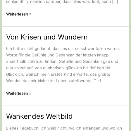
schlechthin, nämlich darüber, dass alles was, lebt, auch […]
Ist
Weiterlesen »
jeder
Tote
ein
Von Krisen und Wundern
Toter
zu
Ich hätte nicht gedacht, dass es mir so schwer fallen würde,
viel?
Worte für die Gefühle und Gedanken der letzten knapp
anderthalb Jahre zu finden. Gefühle und Gedanken gab und
gibt es zuhauf, von euphorisch-glücklich bis tief betrübt.
Glücklich, weil ich mein erstes Kind erwarte, das größte
Wunder, das mir bisher im Leben zuteil wurde. Tief
Von
Weiterlesen »
Krisen
und
Wundern
Wankendes Weltbild
Liebes Tagebuch, ich weiß nicht, wo ich anfangen und wo ich